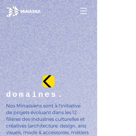
domaines.
Nos Minassiens sont à l'initiative
de projets évoluant dans les 12
filières des industries culturelles et
créatives (architecture, design, arts
visuels, mode & accessoires, métiers