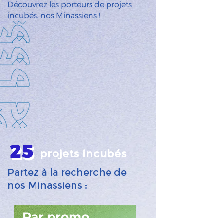
Découvrez les porteurs de projets
incubés, nos Minassiens !
25
25
projets incubés
Partez à la recherche de
nos Minassiens :
Par promo