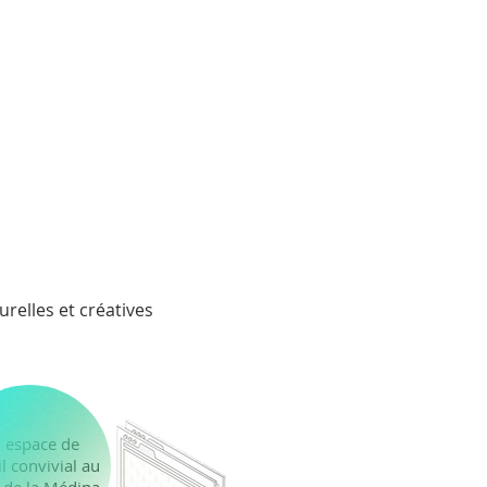
relles et créatives
 espace de
il convivial au