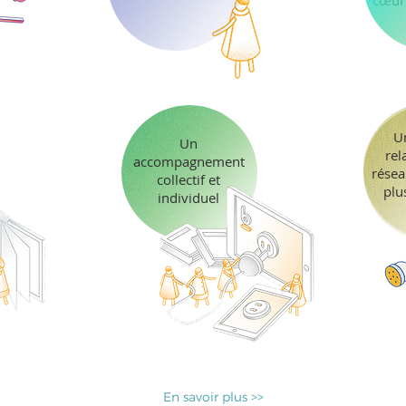
cœur
U
Un
rel
accompagnement
résea
collectif et
plu
individuel
En savoir plus >>