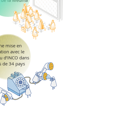
 de la Médina
ne mise en
ation avec le
u d’INCO dans
s de 34 pays