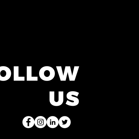
OLLOW
US