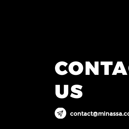
CONTA
US
contact@minassa.c