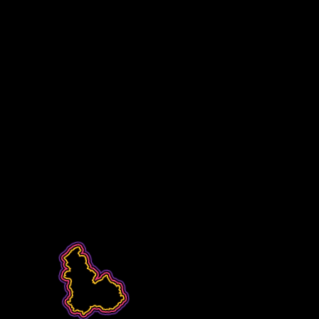
de l’en
emmes des
et faire é
a et du Kef
de 
riat via des
tion ouverts
s.
3
Idéation (60 projets) :
Clarifier l’idée de projet
et structurer le modèle
économique