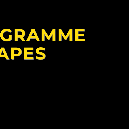
OGRAMME
TAPES
sation
Initiation
ion à
euriat :
Poser