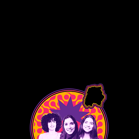
femmes initiées à
a
l'entrepreunariat