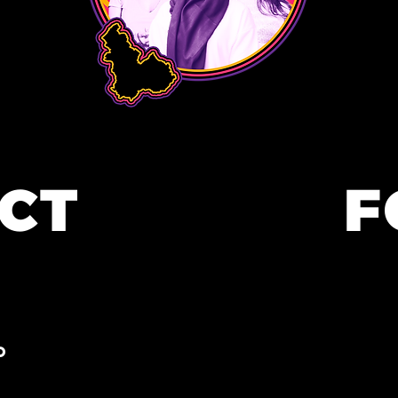
CT
F
o