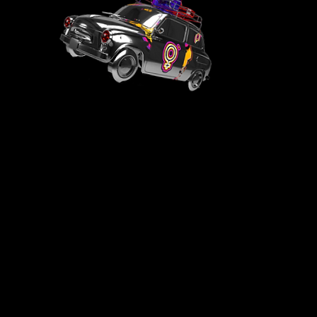
EN C
2
517
régions :
femmes
ef et Béja
sensibilisées
105