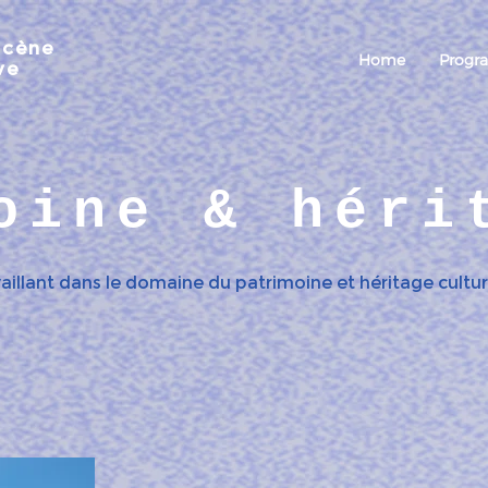
scène
Home
Progr
ve
oine & hér
illant dans le domaine du patrimoine et héritage culture