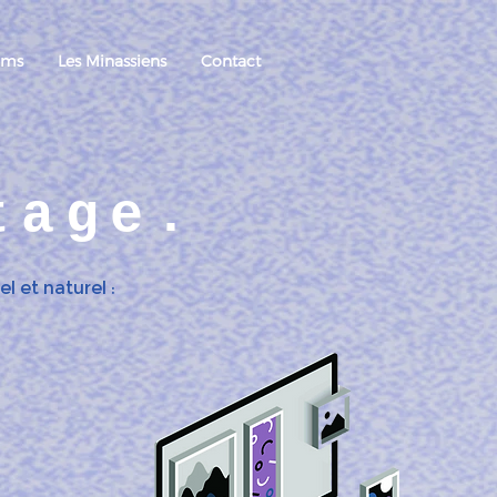
ams
Les Minassiens
Contact
itage.
l et naturel :