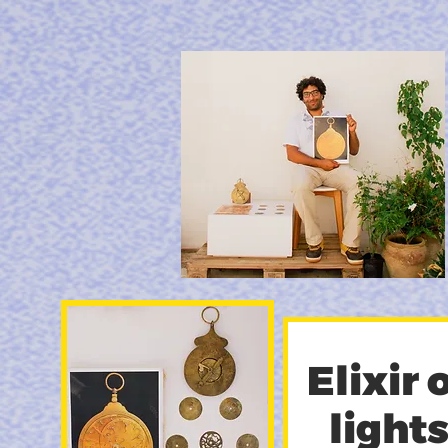
Elixir 
light