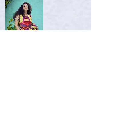
Made in Ifriqiya
est une
marque africaine
engagé de prêt à porter
qui met en valeur le
culture africaine tout en
valorisant le métissage
Nord-Sud.