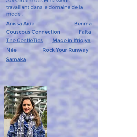
Abécédaire des Minassiens
travaillant dans le domaine de la
mode :
Anissa Aida
Benma
Couscous Connection
Falta
The GentleTies
Made in Ifriqiya
Née
Rock Your Runway
Samaka