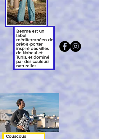
Benma
est un
label
méditerranéen de
prêt-à-porter
inspiré des villes
de Nabeul et
Tunis, et dominé
par des couleurs
naturelles.
Couscous